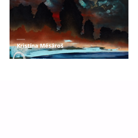
Kristína Mésároš