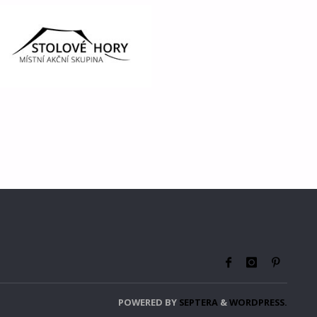
POWERED BY
SEPTERA
&
WORDPRESS.